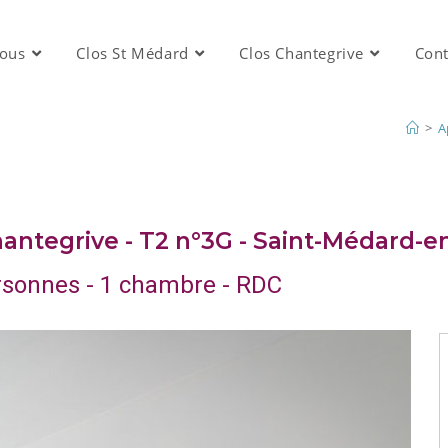
bous
Clos St Médard
Clos Chantegrive
Cont
>
A
antegrive - T2 n°3G - Saint-Médard-en
rsonnes - 1 chambre - RDC