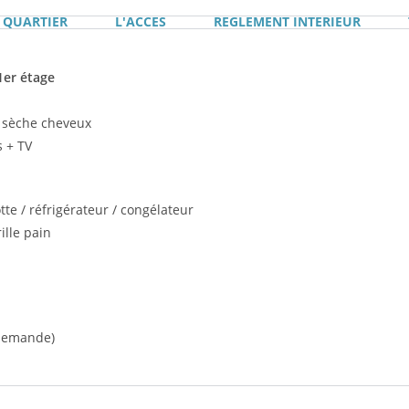
 QUARTIER
L'ACCES
REGLEMENT INTERIEUR
er étage
t sèche cheveux
s + TV
tte / réfrigérateur / congélateur
rille pain
r demande)