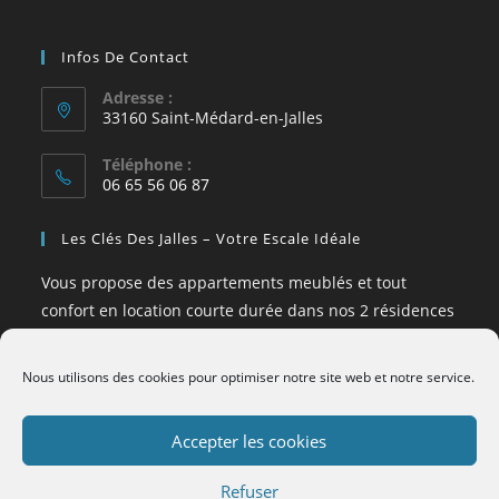
Infos De Contact
Adresse :
33160 Saint-Médard-en-Jalles
Téléphone :
06 65 56 06 87
Les Clés Des Jalles – Votre Escale Idéale
Vous propose des appartements meublés et tout
confort en location courte durée dans nos 2 résidences
Appart’hôtels au cœur de Saint-Médard-en-Jalles,
proche de Bordeaux: Le clos Chantegrive et Le Clos
Nous utilisons des cookies pour optimiser notre site web et notre service.
Saint Médard.
Accepter les cookies
Refuser